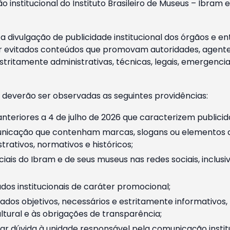
o institucional do Instituto Brasileiro de Museus – Ibra
 divulgação de publicidade institucional dos órgãos e en
 evitados conteúdos que promovam autoridades, agentes 
ritamente administrativas, técnicas, legais, emergencia
 deverão ser observadas as seguintes providências:
nteriores a 4 de julho de 2026 que caracterizem publicid
nicação que contenham marcas, slogans ou elementos da 
rativos, normativos e históricos;
ciais do Ibram e de seus museus nas redes sociais, inclus
os institucionais de caráter promocional;
dos objetivos, necessários e estritamente informativos
tural e às obrigações de transparência;
r dúvida à unidade responsável pela comunicação instituci