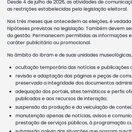
Desde 4 de julho de 2026, as atividades de comunicaçã
as restrições estabelecidas pela legislação eleitoral.
Nos três meses que antecedem as eleições, é vedada a
hipóteses previstas na legislação. Também devem ser
da gestão. Permanecem permitidas as informações est
caráter publicitário ou promocional.
No âmbito do Ibram e de suas unidades museológicas,
ocultação temporária das notícias e publicações a
revisão e adaptação das páginas e peças de comu
preservada a integridade dos documentos administ
adequação dos portais, sites temáticos e perfis ofi
publicados e aos recursos de interação;
suspensão da produção e da veiculação de conteúd
manutenção apenas de notícias, avisos e comunica
prestação de serviços públicos, à programação cul
submissão prévia das situações que possam suscita