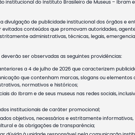
o institucional do Instituto Brasileiro de Museus – Ibra
 divulgação de publicidade institucional dos órgãos e en
 evitados conteúdos que promovam autoridades, agentes 
ritamente administrativas, técnicas, legais, emergencia
 deverão ser observadas as seguintes providências:
nteriores a 4 de julho de 2026 que caracterizem publicid
nicação que contenham marcas, slogans ou elementos da 
rativos, normativos e históricos;
ciais do Ibram e de seus museus nas redes sociais, inclus
os institucionais de caráter promocional;
dos objetivos, necessários e estritamente informativos
tural e às obrigações de transparência;
r dúvida à unidade responsável pela comunicação instituci