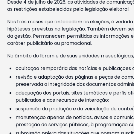
Desde 4 de julho de 2026, as atividades de comunicaçã
as restrições estabelecidas pela legislação eleitoral.
Nos três meses que antecedem as eleições, é vedada a
hipóteses previstas na legislação. Também devem ser
da gestão. Permanecem permitidas as informações est
caráter publicitário ou promocional.
No âmbito do Ibram e de suas unidades museológicas,
ocultação temporária das notícias e publicações a
revisão e adaptação das páginas e peças de comu
preservada a integridade dos documentos administ
adequação dos portais, sites temáticos e perfis ofi
publicados e aos recursos de interação;
suspensão da produção e da veiculação de conteúd
manutenção apenas de notícias, avisos e comunica
prestação de serviços públicos, à programação cul
submissão prévia das situações que possam suscita