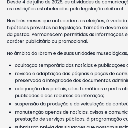
Desde 4 de julho de 2026, as atividades de comunicaçã
as restrições estabelecidas pela legislação eleitoral.
Nos três meses que antecedem as eleições, é vedada a
hipóteses previstas na legislação. Também devem ser
da gestão. Permanecem permitidas as informações est
caráter publicitário ou promocional.
No âmbito do Ibram e de suas unidades museológicas,
ocultação temporária das notícias e publicações a
revisão e adaptação das páginas e peças de comu
preservada a integridade dos documentos administ
adequação dos portais, sites temáticos e perfis ofi
publicados e aos recursos de interação;
suspensão da produção e da veiculação de conteúd
manutenção apenas de notícias, avisos e comunica
prestação de serviços públicos, à programação cul
submissão prévia das situações que possam suscita