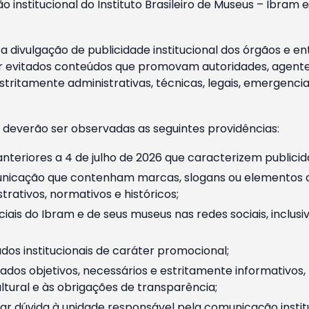
o institucional do Instituto Brasileiro de Museus – Ibra
 divulgação de publicidade institucional dos órgãos e en
 evitados conteúdos que promovam autoridades, agentes 
ritamente administrativas, técnicas, legais, emergencia
 deverão ser observadas as seguintes providências:
nteriores a 4 de julho de 2026 que caracterizem publicid
nicação que contenham marcas, slogans ou elementos da 
rativos, normativos e históricos;
ciais do Ibram e de seus museus nas redes sociais, inclus
os institucionais de caráter promocional;
dos objetivos, necessários e estritamente informativos
tural e às obrigações de transparência;
r dúvida à unidade responsável pela comunicação instituci