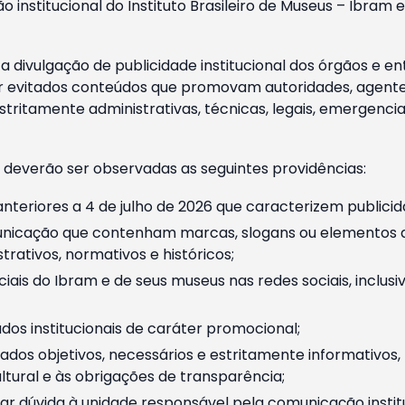
o institucional do Instituto Brasileiro de Museus – Ibra
 divulgação de publicidade institucional dos órgãos e en
 evitados conteúdos que promovam autoridades, agentes 
ritamente administrativas, técnicas, legais, emergencia
 deverão ser observadas as seguintes providências:
nteriores a 4 de julho de 2026 que caracterizem publicid
nicação que contenham marcas, slogans ou elementos da 
rativos, normativos e históricos;
ciais do Ibram e de seus museus nas redes sociais, inclus
os institucionais de caráter promocional;
dos objetivos, necessários e estritamente informativos
tural e às obrigações de transparência;
r dúvida à unidade responsável pela comunicação instituci