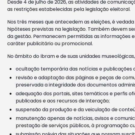
Desde 4 de julho de 2026, as atividades de comunicaçã
as restrições estabelecidas pela legislação eleitoral.
Nos três meses que antecedem as eleições, é vedada a
hipóteses previstas na legislação. Também devem ser
da gestão. Permanecem permitidas as informações est
caráter publicitário ou promocional.
No âmbito do Ibram e de suas unidades museológicas,
ocultação temporária das notícias e publicações a
revisão e adaptação das páginas e peças de comu
preservada a integridade dos documentos administ
adequação dos portais, sites temáticos e perfis ofi
publicados e aos recursos de interação;
suspensão da produção e da veiculação de conteúd
manutenção apenas de notícias, avisos e comunica
prestação de serviços públicos, à programação cul
submissão prévia das situações que possam suscita