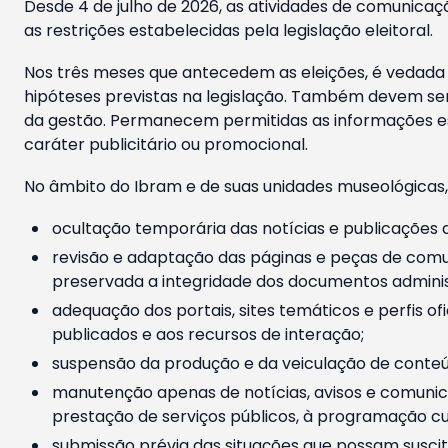
Desde 4 de julho de 2026, as atividades de comunicaçã
as restrições estabelecidas pela legislação eleitoral.
Nos três meses que antecedem as eleições, é vedada a
hipóteses previstas na legislação. Também devem ser
da gestão. Permanecem permitidas as informações est
caráter publicitário ou promocional.
No âmbito do Ibram e de suas unidades museológicas,
ocultação temporária das notícias e publicações a
revisão e adaptação das páginas e peças de comu
preservada a integridade dos documentos administ
adequação dos portais, sites temáticos e perfis ofi
publicados e aos recursos de interação;
suspensão da produção e da veiculação de conteúd
manutenção apenas de notícias, avisos e comunica
prestação de serviços públicos, à programação cul
submissão prévia das situações que possam suscita