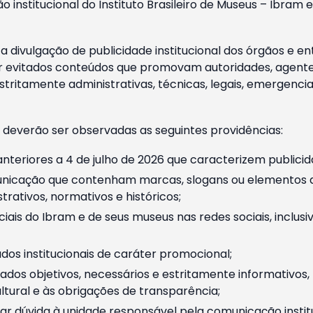
o institucional do Instituto Brasileiro de Museus – Ibra
 divulgação de publicidade institucional dos órgãos e en
 evitados conteúdos que promovam autoridades, agentes 
ritamente administrativas, técnicas, legais, emergencia
 deverão ser observadas as seguintes providências:
nteriores a 4 de julho de 2026 que caracterizem publicid
nicação que contenham marcas, slogans ou elementos da 
rativos, normativos e históricos;
ciais do Ibram e de seus museus nas redes sociais, inclus
os institucionais de caráter promocional;
dos objetivos, necessários e estritamente informativos
tural e às obrigações de transparência;
r dúvida à unidade responsável pela comunicação instituci