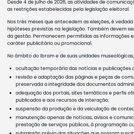
Desde 4 de julho de 2026, as atividades de comunicaçã
as restrições estabelecidas pela legislação eleitoral.
Nos três meses que antecedem as eleições, é vedada a
hipóteses previstas na legislação. Também devem ser
da gestão. Permanecem permitidas as informações est
caráter publicitário ou promocional.
No âmbito do Ibram e de suas unidades museológicas,
ocultação temporária das notícias e publicações a
revisão e adaptação das páginas e peças de comu
preservada a integridade dos documentos administ
adequação dos portais, sites temáticos e perfis ofi
publicados e aos recursos de interação;
suspensão da produção e da veiculação de conteúd
manutenção apenas de notícias, avisos e comunica
prestação de serviços públicos, à programação cul
submissão prévia das situações que possam suscita