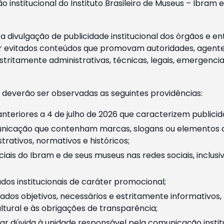
o institucional do Instituto Brasileiro de Museus – Ibra
 divulgação de publicidade institucional dos órgãos e en
 evitados conteúdos que promovam autoridades, agentes 
ritamente administrativas, técnicas, legais, emergencia
 deverão ser observadas as seguintes providências:
nteriores a 4 de julho de 2026 que caracterizem publicid
nicação que contenham marcas, slogans ou elementos da 
rativos, normativos e históricos;
ciais do Ibram e de seus museus nas redes sociais, inclus
os institucionais de caráter promocional;
dos objetivos, necessários e estritamente informativos
tural e às obrigações de transparência;
r dúvida à unidade responsável pela comunicação instituci